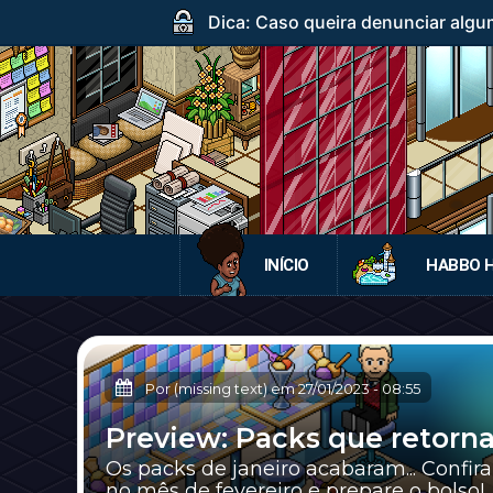
Dica: Caso queira denunciar algum
INÍCIO
HABBO 
Por (missing text) em
27/01/2023
-
08:55
Preview: Packs que retorn
Os packs de janeiro acabaram... Confi
no mês de fevereiro e prepare o bolso!