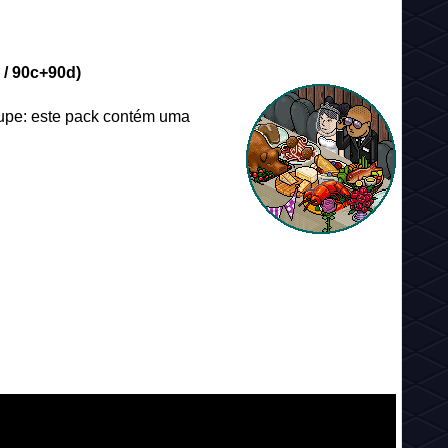
/ 90c+90d)
upe: este pack contém uma