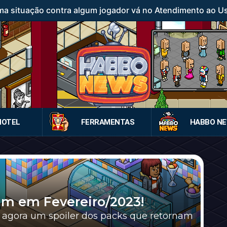
a situação contra algum jogador vá no Atendimento ao Usuá
HOTEL
FERRAMENTAS
HABBO N
am em Fevereiro/2023!
ra agora um spoiler dos packs que retornam