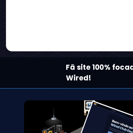
Fã site 100% foc
Wired!