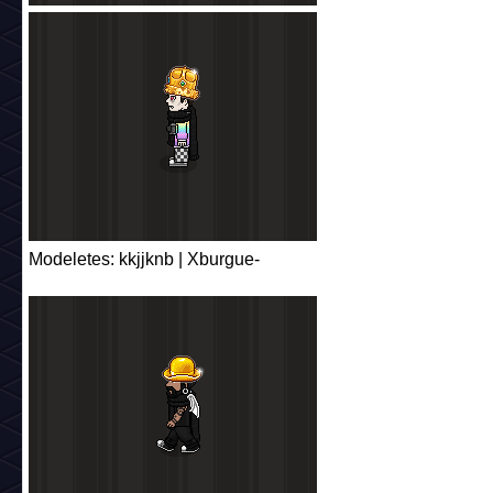
Modeletes: kkjjknb | Xburgue-