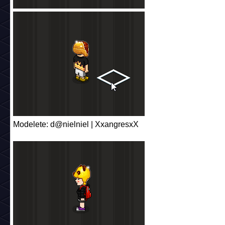
Modelete: d@nielniel | XxangresxX