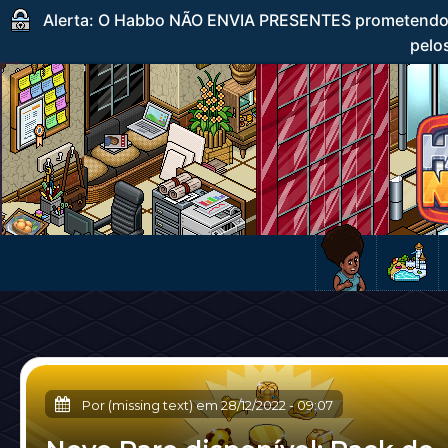
Alerta: O Habbo NÃO ENVIA PRESENTES prometendo c
pelos
Por (missing text) em
28/12/2022
-
09:07