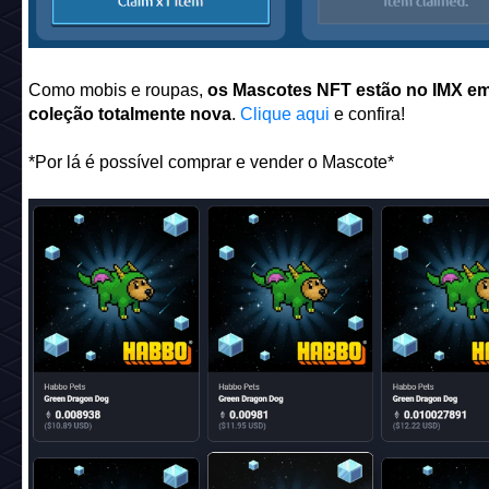
Como mobis e roupas,
os Mascotes NFT estão no IMX e
coleção totalmente nova
.
Clique aqui
e confira!
*Por lá é possível comprar e vender o Mascote*