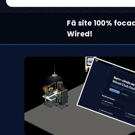
Fã site 100% foca
Wired!