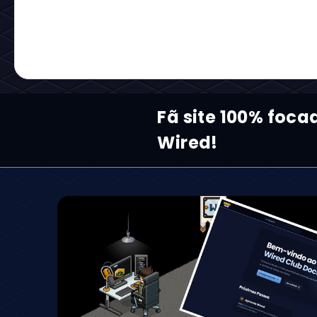
Fã site 100% foca
Wired!