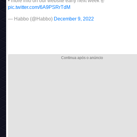
• more info on our website early next week ✌️
pic.twitter.com/6A9PSRrTdM
— Habbo (@Habbo)
December 9, 2022