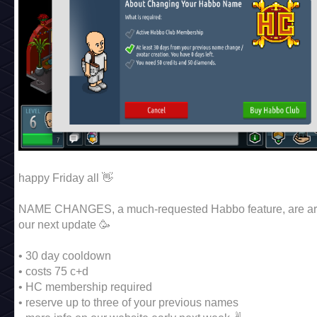
happy Friday all 👋
NAME CHANGES, a much-requested Habbo feature, are arr
our next update 🥳
• 30 day cooldown
• costs 75 c+d
• HC membership required
• reserve up to three of your previous names