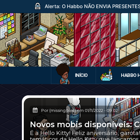
Alerta: O Habbo NÃO ENVIA PRESENTES p
INÍCIO
HABBO 
Por (missing text) em
01/11/2022
-
09:02
Novos mobis disponíveis: Co
É a Hello Kitty! Feliz aniversário, garot
temáticos da Hello Kitty que lançamos n