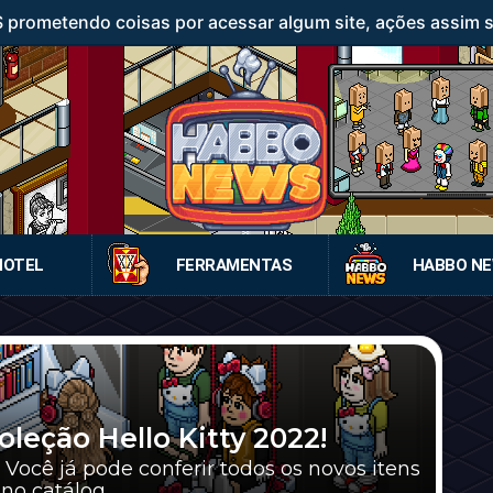
rometendo coisas por acessar algum site, ações assim sã
HOTEL
FERRAMENTAS
HABBO N
leção Hello Kitty 2022!
a! Você já pode conferir todos os novos itens
o catálog...