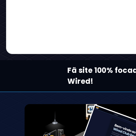
Fã site 100% foca
Wired!