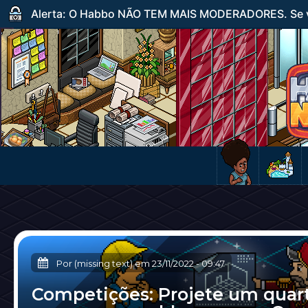
Alerta: O Habbo NÃO TEM MAIS MODERADORES. Se ve
Por (missing text) em
23/11/2022
-
09:47
Competições: Projete um quar