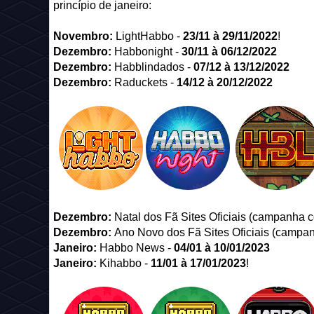
princípio de janeiro:
Novembro
:
LightHabbo -
23/11 à 29/11/2022
!
Dezembro
:
Habbonight -
30/11 à 06/12/2022
Dezembro
:
Habblindados -
07/12 à 13/12/2022
Dezembro
:
Raduckets -
14/12 à 20/12/2022
Dezembro
:
Natal dos Fã Sites Oficiais (campanha c
Dezembro
:
Ano Novo dos Fã Sites Oficiais (campan
Janeiro
:
Habbo News -
04/01 à 10/01/2023
Janeiro
:
Kihabbo -
11/01 à 17/01/2023
!