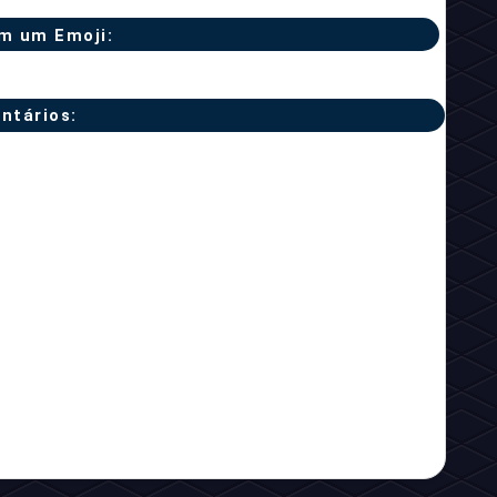
m um Emoji:
ntários: