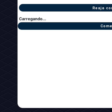
Reaja co
Carregando...
Come