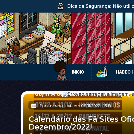
Dica de Segurança: Não utili
INÍCIO
HABBO 
Por (missing text) em
08/11/2022
-
15:19
Calendário das Fã Sites Of
Dezembro/2022!