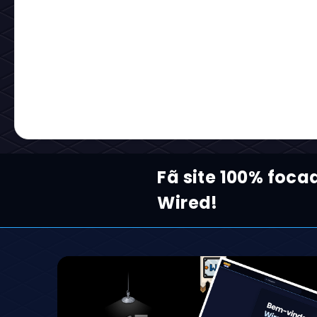
Fã site 100% foca
Wired!