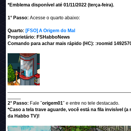
*Emblema disponível até 01/11/2022 (terça-feira).
1° Passo:
Acesse o quarto abaixo:
Quarto:
[FSO] A Origem do Mal
Proprietário: FSHabboNews
Comando para achar mais rápido (HC): :roomid 149257
______________________________________________
_____
2° Passo:
Fale "
origem01
" e entre no tele destacado.
*Caso a tela trave aguarde, você está na fila invisível (
da Habbo TV)!