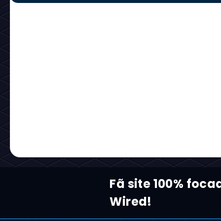
Fã site 100% foc
Wired!