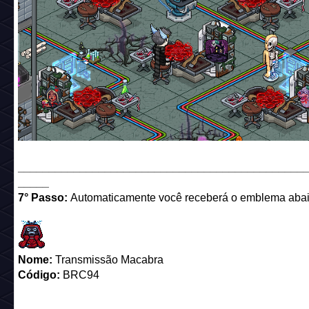
______________________________________________
_____
7° Passo:
Automaticamente você receberá o emblema abai
Nome:
Transmissão Macabra
Código:
BRC94