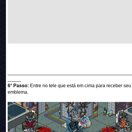
______________________________________________
_____
6° Passo:
Entre no tele que está em cima para receber seu
emblema.