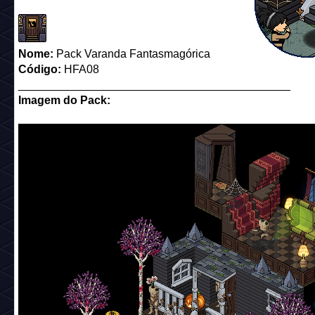
Nome:
Pack Varanda Fantasmagórica
Código:
HFA08
___________________________________________
Imagem do Pack: