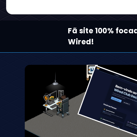
Fã site 100% foc
Wired!