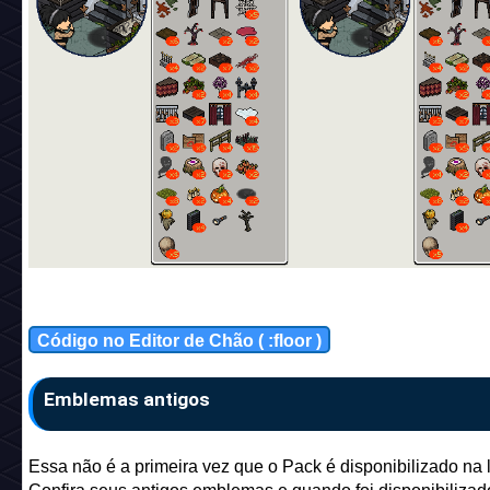
Código no Editor de Chão ( :floor )
Emblemas antigos
Essa não é a primeira vez que o Pack é disponibilizado na l