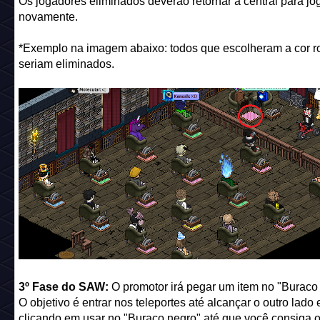
Os jogadores eliminados deverão retornar a central para jo
novamente.
*Exemplo na imagem abaixo: todos que escolheram a cor r
seriam eliminados.
3º Fase do SAW:
O promotor irá pegar um item no "Buraco
O objetivo é entrar nos teleportes até alcançar o outro lado e
clicando em usar no "Buraco negro" até que você consiga