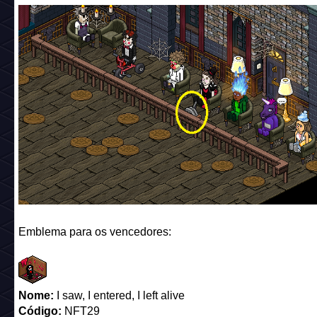
Emblema para os vencedores:
Nome:
I saw, I entered, I left alive
Código:
NFT29