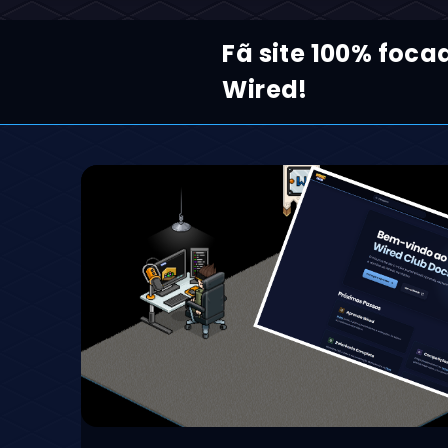
Fã site 100% foca
Wired!