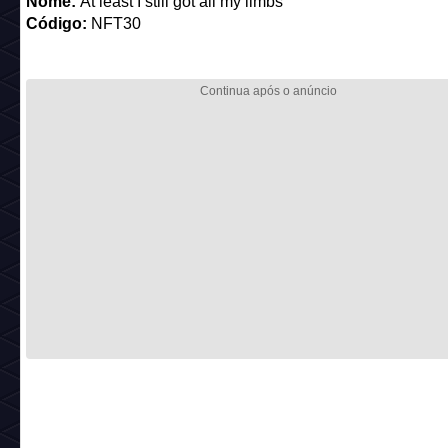
Nome:
At least I still got all my limbs
Código:
NFT30