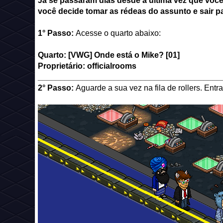
Já se passaram dias desde a última vez que você
você decide tomar as rédeas do assunto e sair pa
1° Passo:
Acesse o quarto abaixo:
Quarto: [VWG] Onde está o Mike? [01]
Proprietário: officialrooms
_________________________________________
2° Passo:
Aguarde a sua vez na fila de rollers. Ent