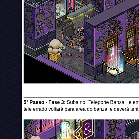
_________________________________________
5° Passo - Fase 3:
Suba no "Teleporte Banzai" e en
tele errado voltará para área do banzai e deverá ten