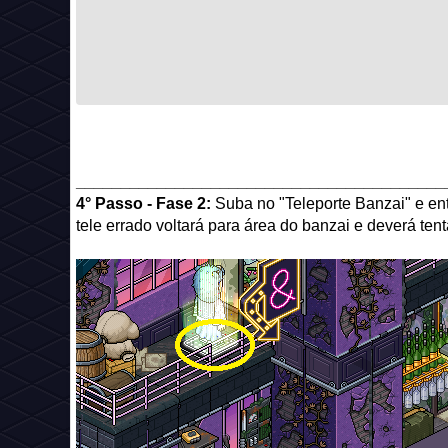
_________________________________________
4° Passo - Fase 2:
Suba no "Teleporte Banzai" e en
tele errado voltará para área do banzai e deverá ten