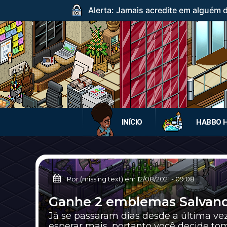
Alerta: Jamais acredite em alguém
INÍCIO
HABBO 
Por (missing text) em
12/08/2021
-
09:08
Ganhe 2 emblemas Salvand
Já se passaram dias desde a última ve
esperar mais, portanto você decide toma