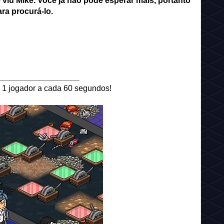
 viu Mike. Você já não pode esperar mais, portanto
ra procurá-lo.
__________________
ra 1 jogador a cada 60 segundos!