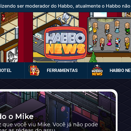
 dizendo ser moderador do Habbo, atualmente o Habbo nã
HOTEL
FERRAMENTAS
HABBO N
o o Mike
z que você viu Mike. Você já não pode
r as rédeas do assu...