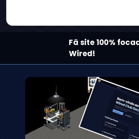
Fã site 100% foc
Wired!