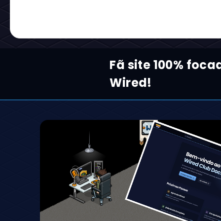
Fã site 100% foca
Wired!