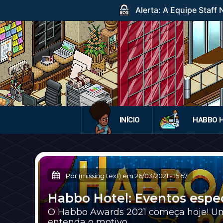
Alerta: A Equipe Staff
INÍCIO
HABBO 
Por (missing text) em
26/03/2021
-
15:57
Habbo Hotel: Eventos espe
O Habbo Awards 2021 começa hoje! Uma
entenda o motivo.