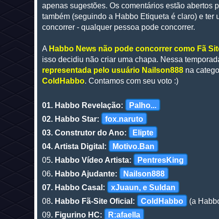
apenas sugestões. Os comentários estão abertos p
também (seguindo a Habbo Etiqueta é claro) e ter
concorrer - qualquer pessoa pode concorrer.
A
Habbo News não pode concorrer como Fã Site
isso decidiu não criar uma chapa. Nessa temporad
representada pelo usuário Nailson888
na categor
ColdHabbo
. Contamos com seu voto :)
01.
Habbo Revelação:
Palho...
02. Habbo Star:
fox.naruto
03.
Construtor do Ano:
Elipte
04
. Artista Digital:
Motivo.Ban
05
. Habbo Vídeo Artista:
PentresKing
06
. Habbo Ajudante:
Nailson888
07. Habbo Casal:
xJuaun, e Suldan
08
. Habbo Fã-Site Oficial:
ColdHabbo
(a Habbo
09
. Figurino HC:
R:afaella