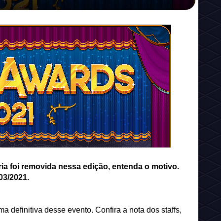
 foi removida nessa edição, entenda o motivo.
03/2021.
 definitiva desse evento. Confira a nota dos staffs,