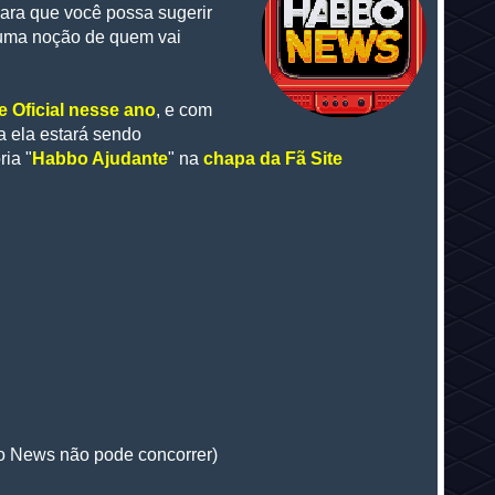
ara que você possa sugerir
 uma noção de quem vai
 Oficial
nesse ano
, e com
a ela estará sendo
ia "
Habbo Ajudante
" na
chapa da Fã Site
 News não pode concorrer)