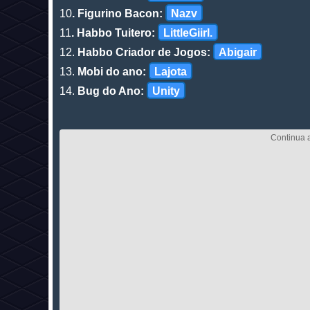
10
. Figurino Bacon:
Nazv
11
. Habbo Tuitero:
LittleGiirl.
12.
Habbo Criador de Jogos:
Abigair
13.
Mobi do ano:
Lajota
14.
Bug do Ano:
Unity