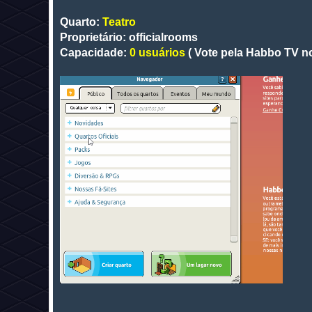
Quarto:
Teatro
Proprietário: officialrooms
Capacidade:
0 usuários
( Vote pela Habbo TV no