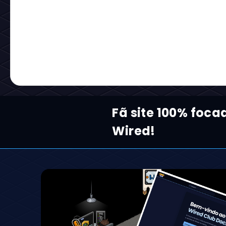
Fã site 100% foca
Wired!