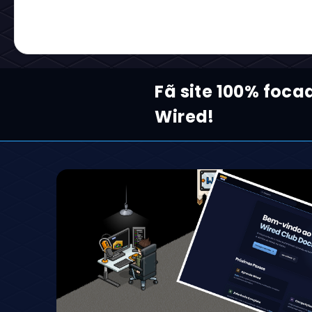
Fã site 100% foca
Wired!