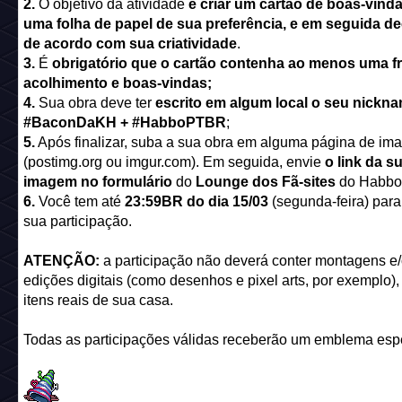
2.
O objetivo da atividade
é criar um cartão de boas-vind
uma folha de papel de sua preferência, e em seguida de
de acordo com sua criatividade
.
3.
É
obrigatório que o cartão contenha ao menos uma f
acolhimento e boas-vindas;
4.
Sua obra deve ter
escrito em algum local o seu nickn
#BaconDaKH + #HabboPTBR
;
5.
Após finalizar, suba a sua obra em alguma página de im
(postimg.org ou imgur.com). Em seguida, envie
o link da s
imagem no formulário
do
Lounge dos Fã-sites
do Habb
6.
Você tem até
23:59BR do dia 15/03
(segunda-feira) para
sua participação.
ATENÇÃO:
a participação não deverá conter montagens e
edições digitais (como desenhos e pixel arts, por exemplo)
itens reais de sua casa.
Todas as participações válidas receberão um emblema espe