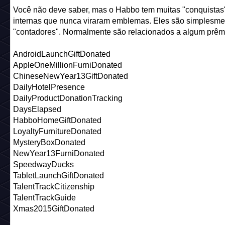
Você não deve saber, mas o Habbo tem muitas "conquistas
internas que nunca viraram emblemas. Eles são simplesme
"contadores". Normalmente são relacionados a algum prêm
AndroidLaunchGiftDonated
AppleOneMillionFurniDonated
ChineseNewYear13GiftDonated
DailyHotelPresence
DailyProductDonationTracking
DaysElapsed
HabboHomeGiftDonated
LoyaltyFurnitureDonated
MysteryBoxDonated
NewYear13FurniDonated
SpeedwayDucks
TabletLaunchGiftDonated
TalentTrackCitizenship
TalentTrackGuide
Xmas2015GiftDonated