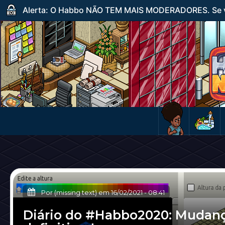
Alerta: O Habbo NÃO TEM MAIS MODERADORES. Se ve
Por (missing text) em
16/02/2021
-
08:41
Diário do #Habbo2020: Mudan