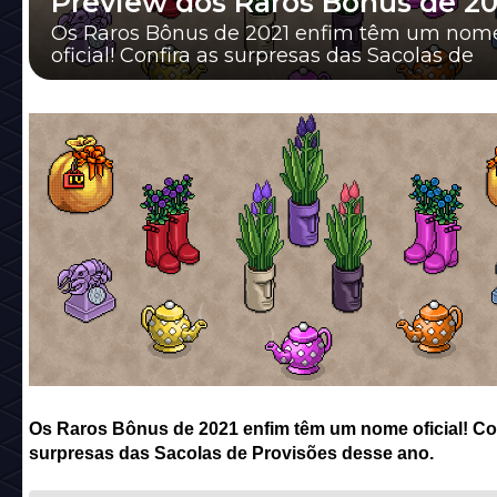
Preview dos Raros Bônus de 20
Os Raros Bônus de 2021 enfim têm um nom
oficial! Confira as surpresas das Sacolas de
Provisões desse ano.
Os Raros Bônus de 2021 enfim têm um nome oficial! Con
surpresas das Sacolas de Provisões desse ano.