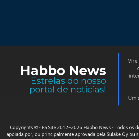
Vire
Habbo News
inte
Estrelas do nosso
portal de notícias!
Um d
Copyrights © - Fã Site 2012~2026 Habbo News - Todos os direi
apoiada por, ou principalmente aprovada pela Sulake Oy ou sua