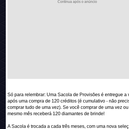
Só para relembrar: Uma Sacola de Provisões é entregue a 
após uma compra de 120 créditos (é cumulativo - não preci
comprar tudo de uma vez). Se você comprar de uma vez o
mesmo mês receberá 120 diamantes de brinde!
A Sacola é trocada a cada três meses, com uma nova sele