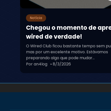
Notícia
Chegou o momento de apr
wired de verdade!
O Wired Club ficou bastante tempo sem pu
mas por um excelente motivo. Estávamos
preparando algo que pode mudar...
Por an4log
• 8/3/2026