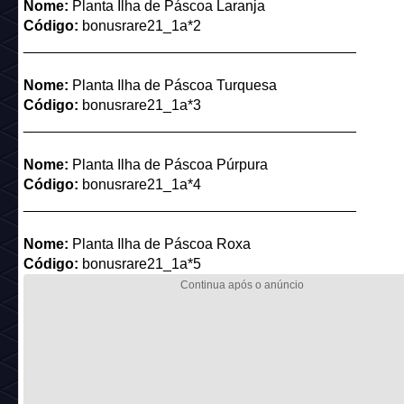
Nome:
Planta Ilha de Páscoa Laranja
Código:
bonusrare21_1a*2
_________________________________________
Nome:
Planta Ilha de Páscoa Turquesa
Código:
bonusrare21_1a*3
_________________________________________
Nome:
Planta Ilha de Páscoa Púrpura
Código:
bonusrare21_1a*4
_________________________________________
Nome:
Planta Ilha de Páscoa Roxa
Código:
bonusrare21_1a*5