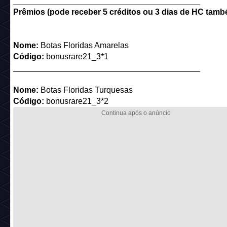
_________________________________________
Prêmios (pode receber 5 créditos ou 3 dias de HC tamb
Nome:
Botas Floridas Amarelas
Código:
bonusrare21_3*1
_________________________________________
Nome:
Botas Floridas Turquesas
Código:
bonusrare21_3*2