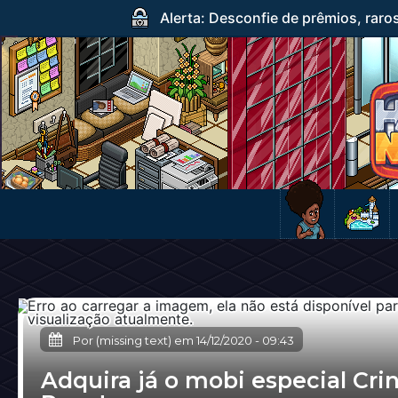
Alerta: Desconfie de prêmios, raro
Por (missing text) em
14/12/2020
-
09:43
Adquira já o mobi especial Cri