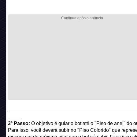
______________________________________________
_____
3° Passo:
O objetivo é guiar o bot até o "Piso de anel" do o
Para isso, você deverá subir no "Piso Colorido" que repres
mesma cor do próximo piso que o bot irá subir. Faça isso a