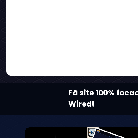
Fã site 100% foca
Wired!