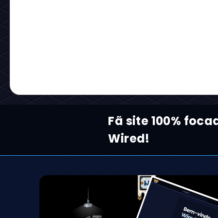
Fã site 100% foca
Wired!