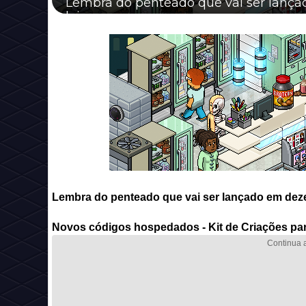
Lembra do penteado que vai ser lança
loja.
Lembra do penteado que vai ser lançado em dezem
Novos códigos hospedados - Kit de Criações par