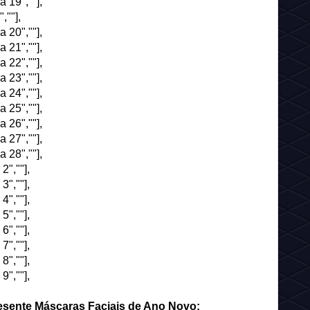
 19",""],
,""],
 20",""],
 21",""],
 22",""],
 23",""],
 24",""],
 25",""],
 26",""],
 27",""],
 28",""],
2",""],
3",""],
4",""],
5",""],
6",""],
7",""],
8",""],
9",""],
sente Máscaras Faciais de Ano Novo: