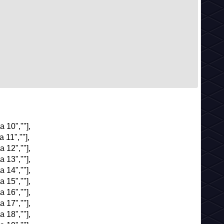
 10",""],
 11",""],
 12",""],
 13",""],
 14",""],
 15",""],
 16",""],
 17",""],
 18",""],