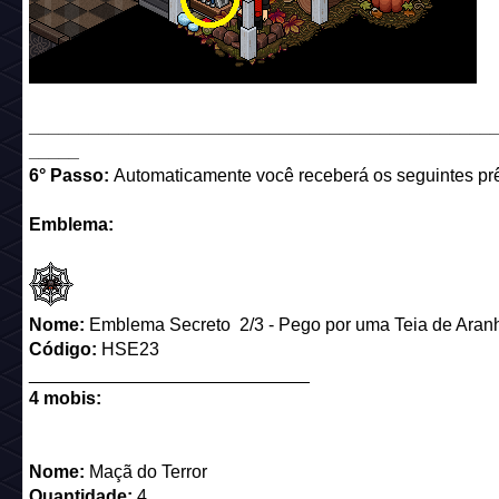
______________________________________________
_____
6° Passo:
Automaticamente você receberá os seguintes pr
Emblema:
Nome:
Emblema Secreto 2/3 - Pego por uma Teia de Aran
Código:
HSE23
____________________________
4 mobis:
Nome:
Maçã do Terror
Quantidade:
4.