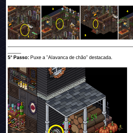
______________________________________________
_____
5° Passo:
Puxe a "Alavanca de chão" destacada.