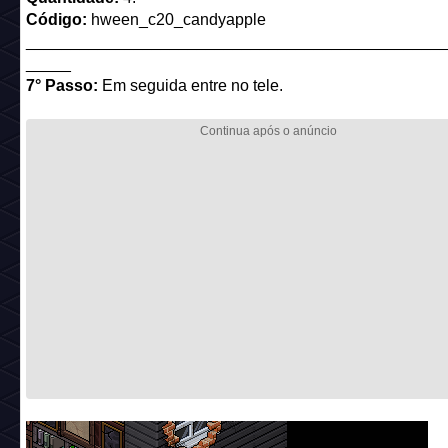
Código:
hween_c20_candyapple
______________________________________________
_____
7° Passo:
Em seguida entre no tele.