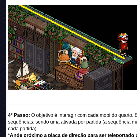
______________________________________________
_____
4° Passo:
O objetivo é interagir com cada mobi do quarto. 
sequências, sendo uma ativada por partida (a sequência m
cada partida).
*Ande próximo a placa de direção para ser teleportado 