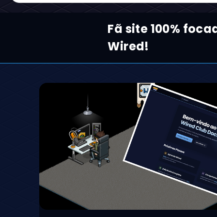
Fã site 100% foca
Wired!