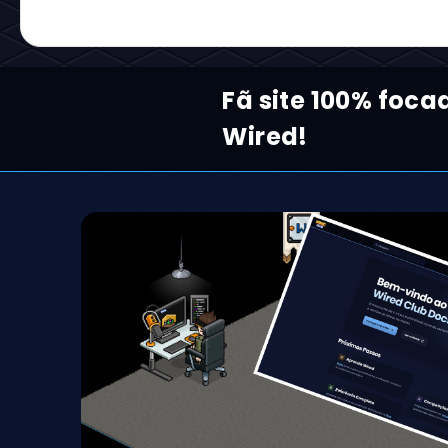
Fã site 100% foca
Wired!