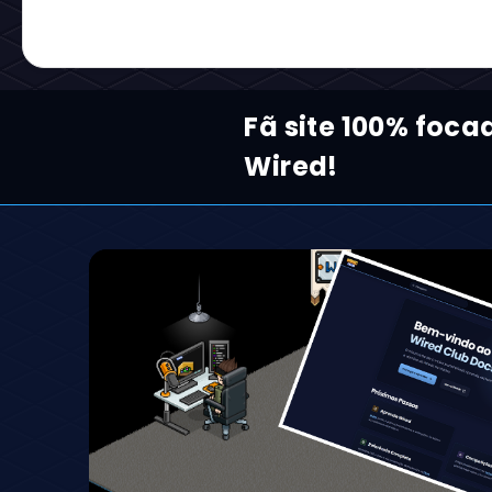
Fã site 100% foca
Wired!