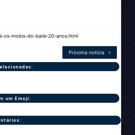
Próxima notícia
relacionadas:
m um Emoji:
ntários: