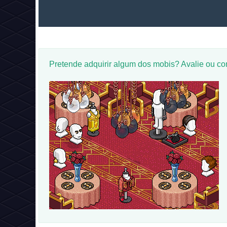
Pretende adquirir algum dos mobis? Avalie ou c