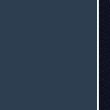
_
_
_