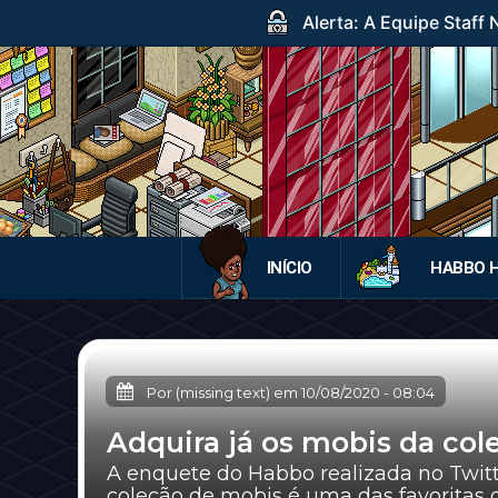
Alerta: A Equipe Staff
INÍCIO
HABBO 
Por (missing text) em
10/08/2020
-
08:04
Adquira já os mobis da col
A enquete do Habbo realizada no Twitt
coleção de mobis é uma das favoritas d