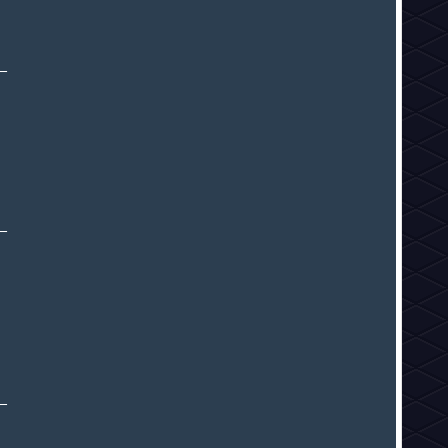
_
_
_