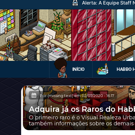
Alerta: A Equipe Staff
INÍCIO
HABBO 
Por (missing text) em
02/07/2020
-
16:17
Adquira já os Raros do Hab
O primeiro raro é o Visual Realeza Ur
também informações sobre os demais ra