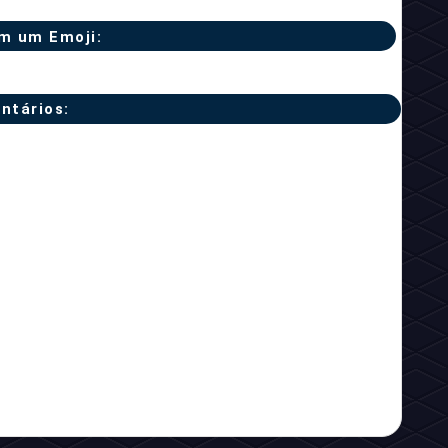
m um Emoji:
ntários: