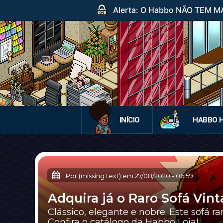
Alerta: O Habbo NÃO TEM MA
INÍCIO
HABBO 
Por (missing text) em
27/08/2020
-
06:59
Adquira já o Raro Sofá Vint
Clássico, elegante e nobre. Este sofá r
Confira o catálogo da Habbo Loja!