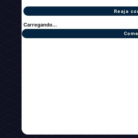
Reaja co
Carregando...
Come