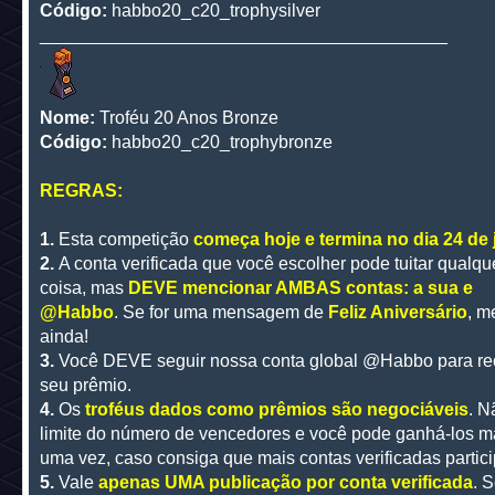
Código:
habbo20_c20_trophysilver
_________________________________________
Nome:
Troféu 20 Anos Bronze
Código:
habbo20_c20_trophybronze
REGRAS:
1.
Esta competição
começa hoje e termina no dia 24 de 
2.
A conta verificada que você escolher pode tuitar qualqu
coisa, mas
DEVE mencionar AMBAS contas: a sua e
@Habbo
. Se for uma mensagem de
Feliz Aniversário
, m
ainda!
3.
Você DEVE seguir nossa conta global @Habbo para re
seu prêmio.
4.
Os
troféus dados como prêmios são negociáveis
. N
limite do número de vencedores e você pode ganhá-los m
uma vez, caso consiga que mais contas verificadas partic
5.
Vale
apenas UMA publicação por conta verificada
. 