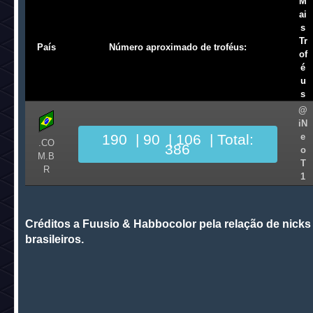
M
ai
s
Tr
País
Número aproximado de troféus:
of
é
u
s
@
iN
190
| 90
| 106
| Total:
e
.CO
386
o
M.B
T
R
1
Créditos a Fuusio & Habbocolor pela relação de nicks
brasileiros.