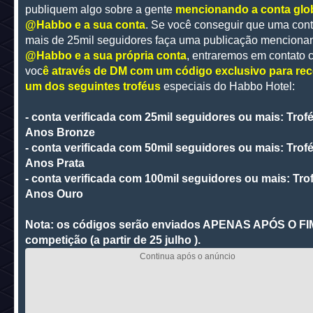
publiquem algo sobre a gente
mencionando a conta glo
@Habbo e a sua conta
. Se você conseguir que uma con
mais de 25mil seguidores faça uma publicação menciona
@Habbo e a sua própria conta
, entraremos em contato 
voc
ê através de DM com um código exclusivo para re
um dos seguintes troféus
especiais do Habbo Hotel:
- conta verificada com 25mil seguidores ou mais: Trof
Anos Bronze
- conta verificada com 50mil seguidores ou mais: Trof
Anos Prata
- conta verificada com 100mil seguidores ou mais: Tro
Anos Ouro
Nota: os códigos serão enviados APENAS APÓS O FI
competição (a partir de 25 julho ).