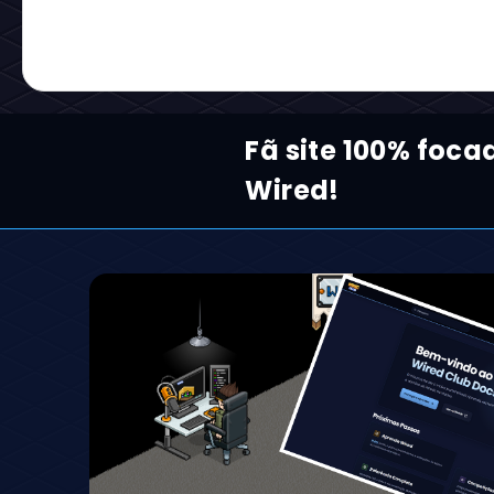
Fã site 100% foca
Wired!