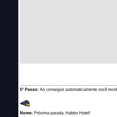
_________________________________________
5° Passo:
Ao conseguir automaticamente você rece
Nome:
Próxima parada, Habbo Hotel!