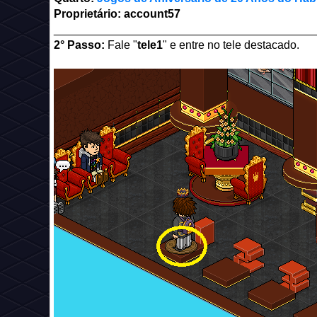
Proprietário: account57
_________________________________________
2° Passo:
Fale "
tele1
" e entre no tele destacado.