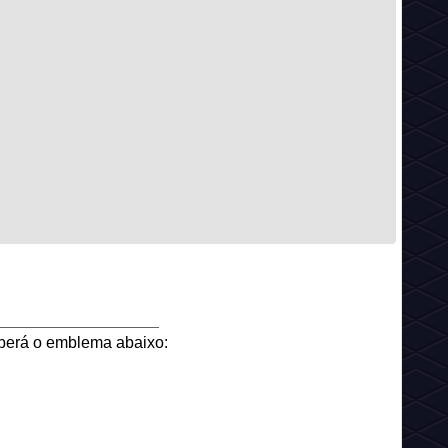
__________________
berá o emblema abaixo: