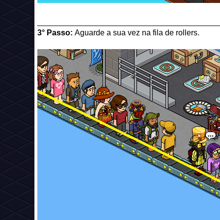
_________________________________________
3° Passo:
Aguarde a sua vez na fila de rollers.