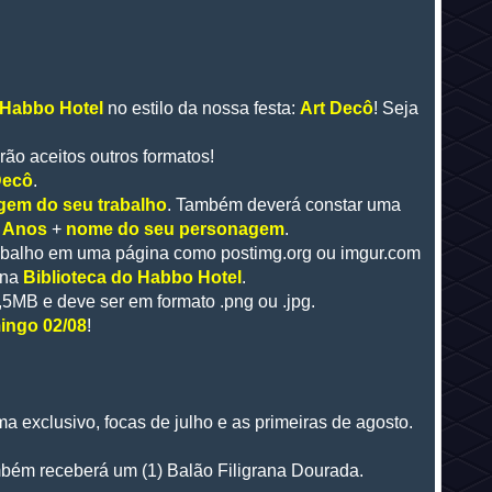
 Habbo Hotel
no estilo da nossa festa:
Art Decô
! Seja
rão aceitos outros formatos!
Decô
.
em do seu trabalho
. Também deverá constar uma
0 Anos
+
nome do seu personagem
.
trabalho em uma página como postimg.org ou imgur.com
 na
Biblioteca do Habbo Hotel
.
,5MB e deve ser em formato .png ou .jpg.
mingo 02/08
!
 exclusivo, focas de julho e as primeiras de agosto.
ambém receberá um (1) Balão Filigrana Dourada.