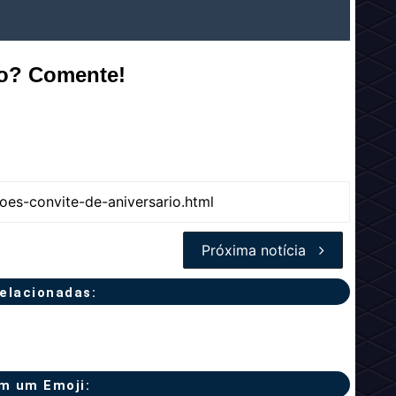
ão? Comente!
Próxima notícia
relacionadas:
m um Emoji: