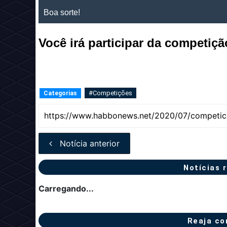
Boa sorte!
Você irá participar da competiç
#Competições
Categorias
Notícia anterior
Notícias 
Carregando...
Reaja co