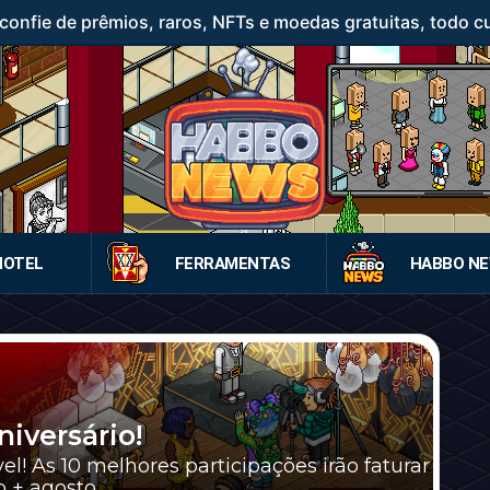
confie de prêmios, raros, NFTs e moedas gratuitas, todo c
HOTEL
FERRAMENTAS
HABBO N
iversário!
l! As 10 melhores participações irão faturar
 + agosto.