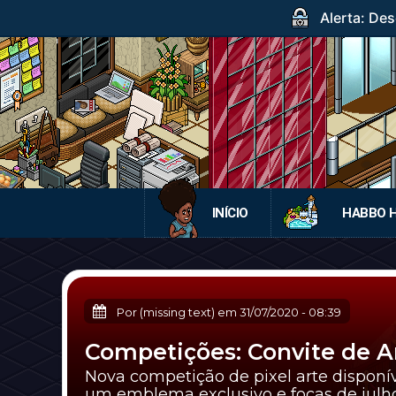
Alerta: Des
INÍCIO
HABBO 
Por (missing text) em
31/07/2020
-
08:39
Competições: Convite de An
Nova competição de pixel arte disponíve
um emblema exclusivo e focas de julho