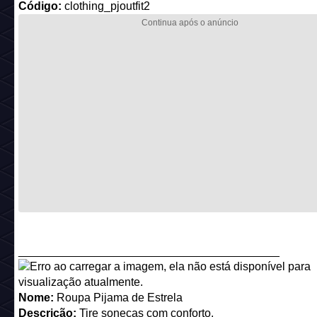
_________________________________________
Nome:
Roupa Pijama de Estrela
Descrição:
Tire sonecas com conforto.
Preço antigo:
12 câmbios
Preço novo:
9 câmbios
Código:
clothing_pjoutfit3
_________________________________________
Nome:
Roupa Garçom Elegante
Descrição:
Você pode ver que está engomado.
Preço antigo:
10 câmbios