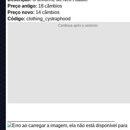
Preço novo:
12 câmbios
Código:
clothing_kimono2
_________________________________________
Nome:
Fantasia de sereia
Descrição:
Carecachos
Preço antigo:
12 câmbios
Preço novo:
9 câmbios
Código:
clothing_mermaidoutfit