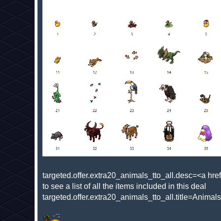
targeted.offer.extra20_animals_tto_all.desc=<a hr
to see a list of all the items included in this deal
targeted.offer.extra20_animals_tto_all.title=Animals