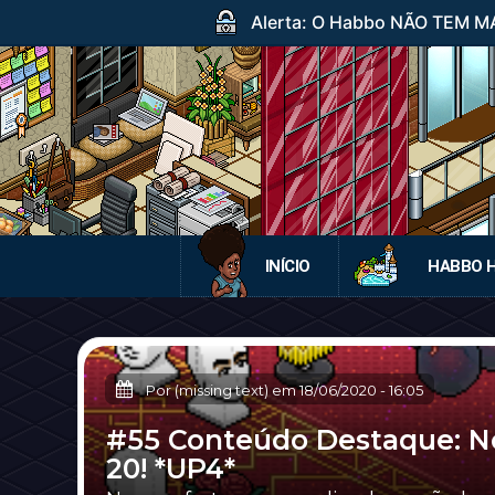
Alerta: O Habbo NÃO TEM MA
INÍCIO
HABBO 
Por (missing text) em
18/06/2020
-
16:05
#55 Conteúdo Destaque: 
20! *UP4*