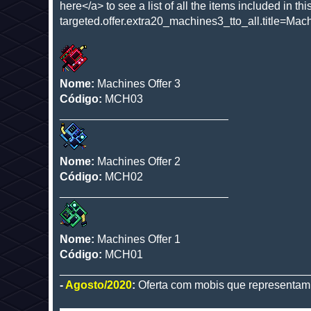
here</a> to see a list of all the items included in thi
targeted.offer.extra20_machines3_tto_all.title=Mac
Nome:
Machines Offer 3
Código:
MCH03
___________________________
Nome:
Machines Offer 2
Código:
MCH02
___________________________
Nome:
Machines Offer 1
Código:
MCH01
________________________________________
-
Agosto/2020
:
Oferta com mobis que representa