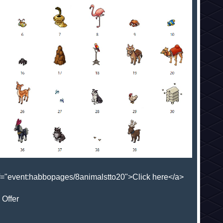
ef="event:habbopages/8animalstto20">Click here</a>
 Offer