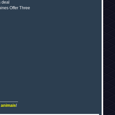
s deal
hines Offer Three
________
m
animais
!