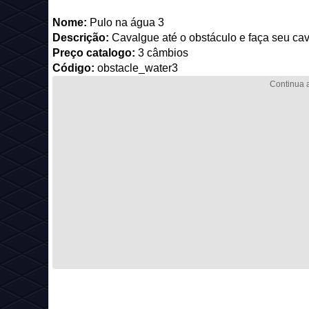
Nome:
Pulo na água 3
Descrição:
Cavalgue até o obstáculo e faça seu cav
Preço catalogo:
3 câmbios
Código:
obstacle_water3
_________________________________________