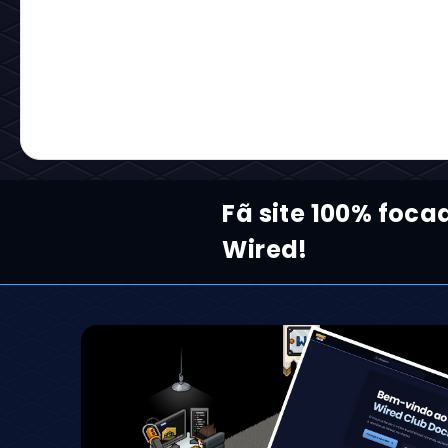
Fã site 100% foca
Wired!