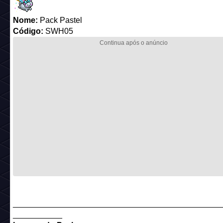
Nome:
Pack Pastel
Código:
SWH05
______________________________________________
___________