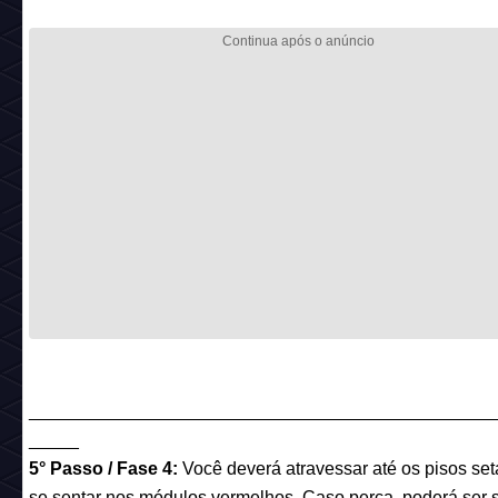
______________________________________________
_____
5° Passo / Fase 4:
Você deverá atravessar até os pisos se
se sentar nos módulos vermelhos. Caso perca, poderá ser s