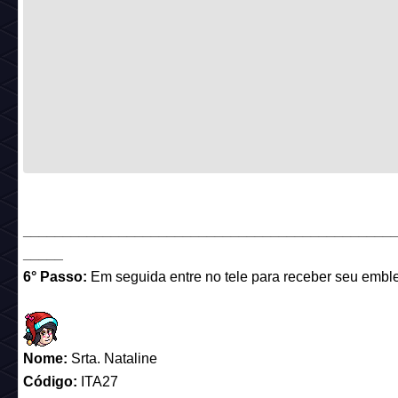
______________________________________________
_____
6° Passo:
Em seguida entre no tele para receber seu embl
Nome:
Srta. Nataline
Código:
ITA27