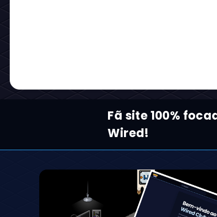
Fã site 100% foca
Wired!