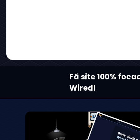
Fã site 100% foca
Wired!