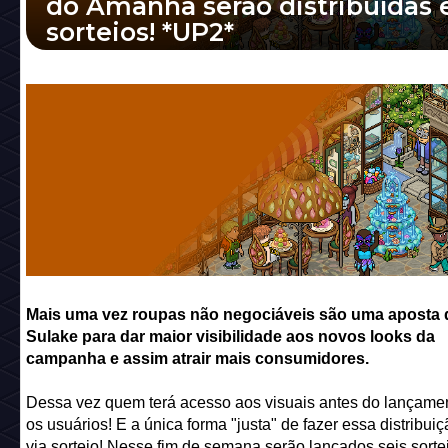
do Amanhã serão distribuídas
sorteios! *UP2*
Mais uma vez roupas não negociáveis são 
aposta da Sulake para dar maior visibilidade
novos looks da campanha e assim atrair mais 
Mais uma vez roupas não negociáveis são uma aposta 
Sulake para dar maior visibilidade aos novos looks da
campanha e assim atrair mais consumidores.
Dessa vez quem terá acesso aos visuais antes do lançame
os usuários! E a única forma "justa" de fazer essa distribuiç
via sorteio! Nesse fim de semana serão lançados seis sorte