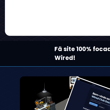
Fã site 100% foca
Wired!