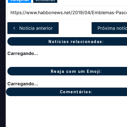
Nome:
Incubou 2/4/6/8/10/12/14/16/18/20 Criaturas Fantá
Código:
ACH_EasterCreatures1-10
O que espera das atividades? Curtiu
emblemas? Comente!
#Emblemas
Categorias
Notícia anterior
Próxima notíc
Notícias relacionadas: