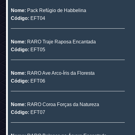
__________________________________________
Nome:
Pack Chá no País das Maravilhas
Código:
EFT02
__________________________________________
Nome:
Pack 7 Anões
Código:
EFT03
__________________________________________
Nome:
Pack Refúgio de Habbelina
Código:
EFT04
__________________________________________
Nome:
RARO Traje Raposa Encantada
Código:
EFT05
__________________________________________