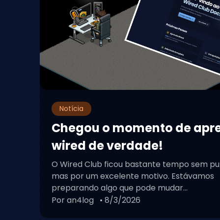
Fã site 100% foc
Wired!