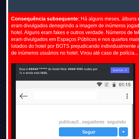
Consequência subsequente:
Há alguns meses, álbuns d
eram divulgados denegrindo a imagem de inúmeros jogad
hotel. Alguns eram fakes e outros verdade. Números de te
eram divulgados em Espaços Públicos e nos quartos mai
lotados do hotel por BOTS prejudicando individualmente a
de inúmeros usuários no hotel. Virou até caso de polícia...