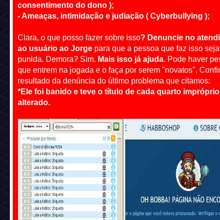
consentimento do dono );
- Ameaças, intimidação e judiação (
Cyberbullying )
;
Clara, o que posso fazer sobre isso
? Denuncie no atend
ao usuário ao Jorge
para que a pessoa que faz isso seja
punida. Demora? Sim.
Mais isso já ajuda
. Pode haver p
que entrem na jogada e o faça por serem "novatos". Confi
resultado da denúncia do último problema que citamos:
*Ele foi banido e teve o título de cada quarto impróprio
alterado.