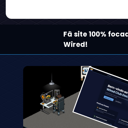
Fã site 100% foca
Wired!