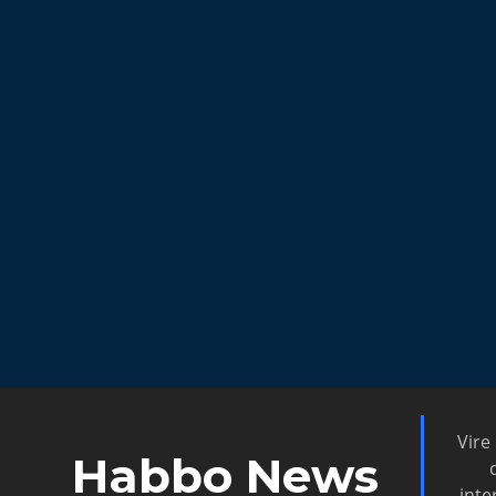
Vire
Habbo News
inte