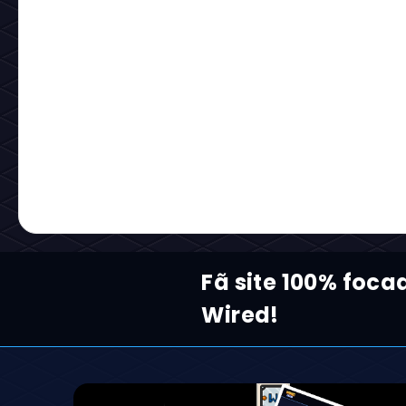
Fã site 100% foca
Wired!