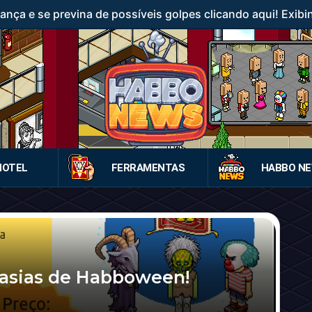
ança e se previna de possíveis golpes clicando aqui! Exibi
HOTEL
FERRAMENTAS
HABBO N
ntasias de Habboween!