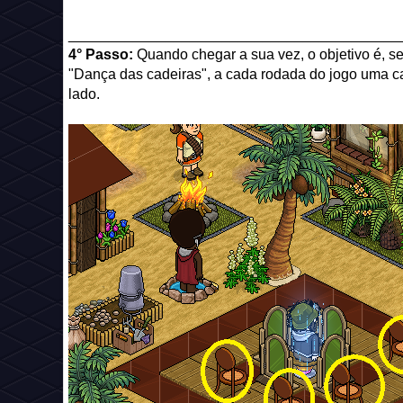
_________________________________________
4° Passo:
Quando chegar a sua vez, o objetivo é, s
"Dança das cadeiras", a cada rodada do jogo uma cad
lado.