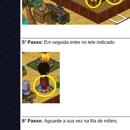
_________________________________________
5° Passo:
Em seguida entre no tele indicado.
_________________________________________
6° Passo:
Aguarde a sua vez na fila de rollers.