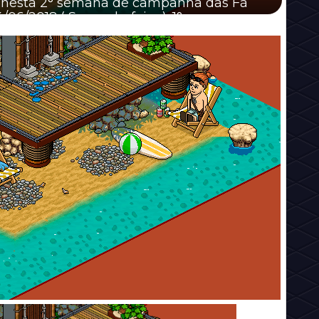
 nesta 2° semana de campanha das Fã
6/2018 ( Segunda-feira ). 1°...