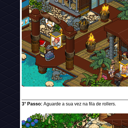
_________________________________________
3° Passo:
Aguarde a sua vez na fila de rollers.