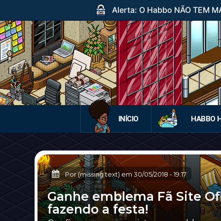
Alerta: O Habbo NÃO TEM MA
INÍCIO
HABBO 
Por (missing text) em
30/05/2018
-
19:17
Ganhe emblema Fã Site Ofi
fazendo a festa!