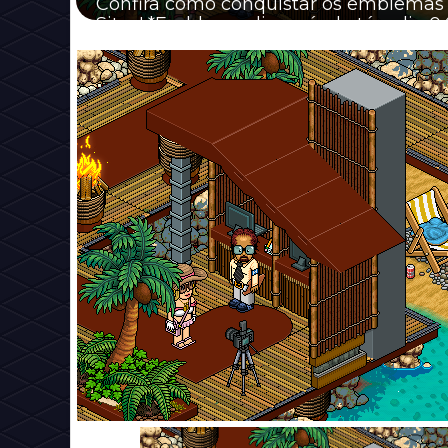
Confira como conquistar os emblemas
Sites! *Emblema disponível até o dia 04/0