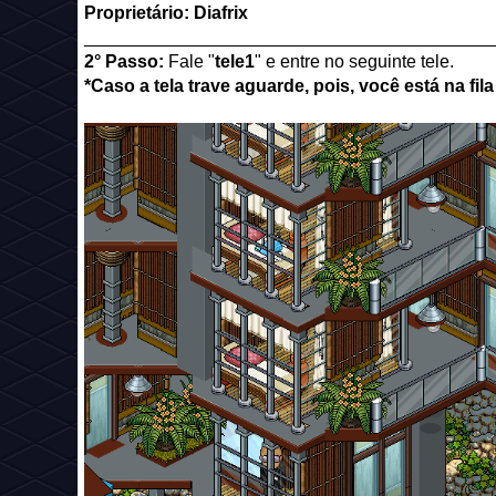
Proprietário: Diafrix
_________________________________________
2° Passo:
Fale "
tele1
" e entre no seguinte tele.
*Caso a tela trave aguarde, pois, você está na fila 