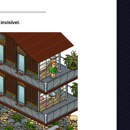
__________________
invisível.