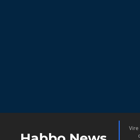
Vire
Habbo News