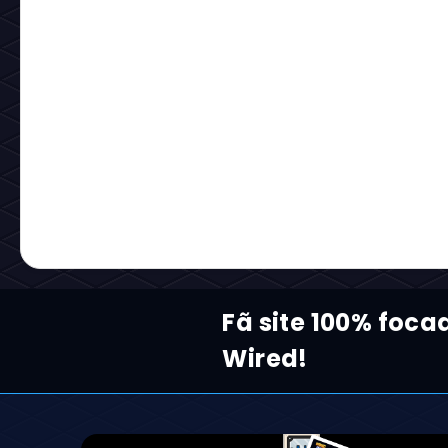
Fã site 100% foc
Wired!