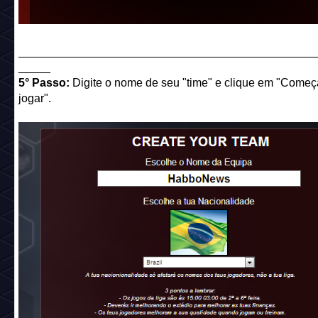
______________________________________________
_____
5° Passo:
Digite o nome de seu "time" e clique em "Começ
jogar".