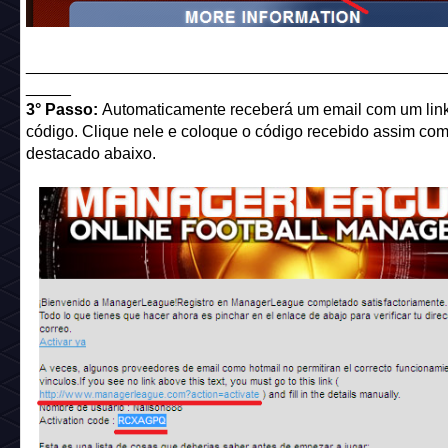
______________________________________________
_____
3° Passo:
Automaticamente receberá um email com um lin
código. Clique nele e coloque o código recebido assim co
destacado abaixo.