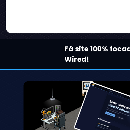
Fã site 100% foca
Wired!