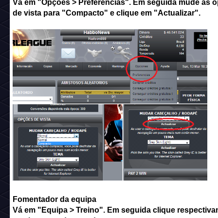
Vá em "Opções > Preferências". Em seguida mude as 
de vista para "Compacto" e clique em "Actualizar".
Fomentador da equipa
Vá em "Equipa > Treino". Em seguida clique respectiv